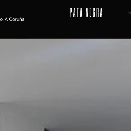
I
o, A Coruña